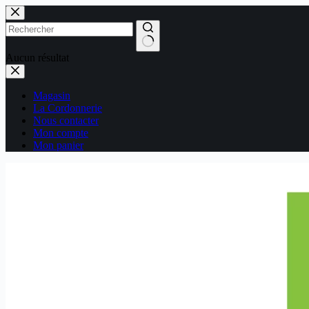
Passer
au
contenu
Aucun résultat
Magasin
La Cordonnerie
Nous contacter
Mon compte
Mon panier