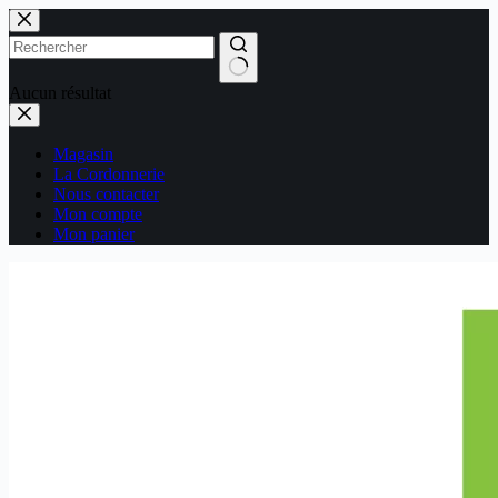
Passer
au
contenu
Aucun résultat
Magasin
La Cordonnerie
Nous contacter
Mon compte
Mon panier